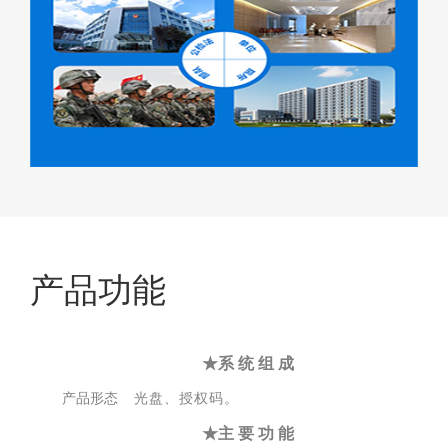
产品功能
★
系
统
组
成
光盘、授权
。
产品形态
码
★主
要
功
能